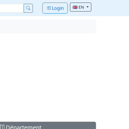
🇬🇧 EN
Login
Département