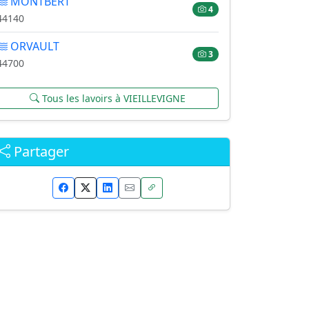
MONTBERT
4
44140
ORVAULT
3
44700
Tous les lavoirs à VIEILLEVIGNE
Partager