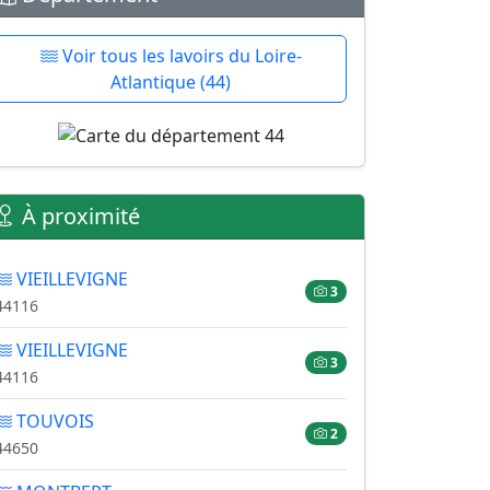
Voir tous les lavoirs du Loire-
Atlantique (44)
À proximité
VIEILLEVIGNE
3
44116
VIEILLEVIGNE
3
44116
TOUVOIS
2
44650