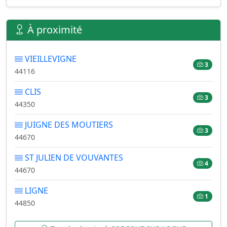
À proximité
VIEILLEVIGNE
3
44116
CLIS
3
44350
JUIGNE DES MOUTIERS
3
44670
ST JULIEN DE VOUVANTES
4
44670
LIGNE
1
44850