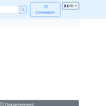
🇫🇷 FR
Connexion
Département