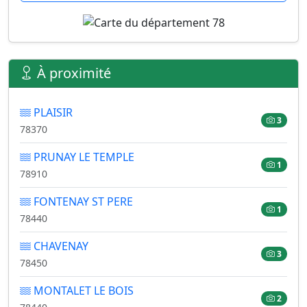
À proximité
PLAISIR
3
78370
PRUNAY LE TEMPLE
1
78910
FONTENAY ST PERE
1
78440
CHAVENAY
3
78450
MONTALET LE BOIS
2