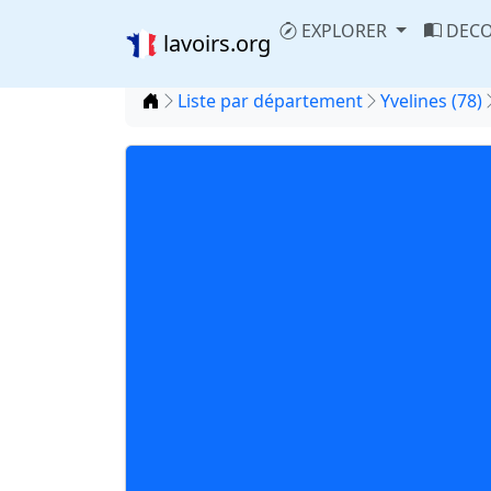
EXPLORER
DECO
lavoirs.org
Accueil
Liste par département
Yvelines (78)