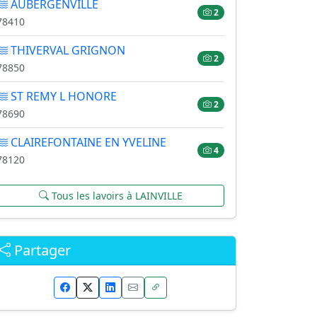
AUBERGENVILLE
2
78410
THIVERVAL GRIGNON
2
78850
ST REMY L HONORE
2
78690
CLAIREFONTAINE EN YVELINE
4
78120
Tous les lavoirs à LAINVILLE
Partager