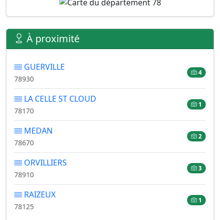
À proximité
GUERVILLE
4
78930
LA CELLE ST CLOUD
1
78170
MEDAN
2
78670
ORVILLIERS
3
78910
RAIZEUX
1
78125