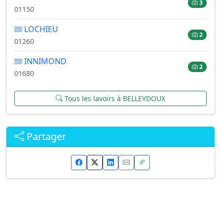
3
01150
LOCHIEU
2
01260
INNIMOND
2
01680
Tous les lavoirs à BELLEYDOUX
Partager