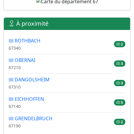
À proximité
ROTHBACH
2
67340
OBERNAI
3
67210
DANGOLSHEIM
3
67310
EICHHOFFEN
5
67140
GRENDELBRUCH
2
67190