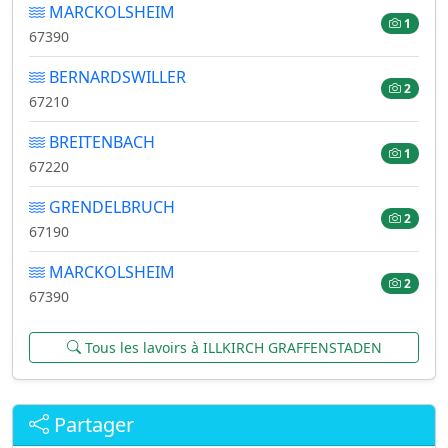
MARCKOLSHEIM
1
67390
BERNARDSWILLER
2
67210
BREITENBACH
1
67220
GRENDELBRUCH
2
67190
MARCKOLSHEIM
2
67390
Tous les lavoirs à ILLKIRCH GRAFFENSTADEN
Partager