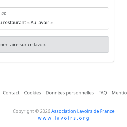
h20
u restaurant « Au lavoir »
entaire sur ce lavoir.
Contact
Cookies
Données personnelles
FAQ
Mentio
Copyright © 2026
Association Lavoirs de France
w w w . l a v o i r s . o r g