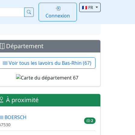
🇫🇷 FR
Connexion
Département
Voir tous les lavoirs du Bas-Rhin (67)
À proximité
BOERSCH
2
67530