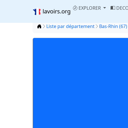
EXPLORER
DECO
lavoirs.org
Accueil
Liste par département
Bas-Rhin (67)