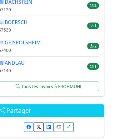
DACHSTEIN
2
67120
BOERSCH
1
67530
GEISPOLSHEIM
2
67400
ANDLAU
1
67140
Tous les lavoirs à FROHMUHL
Partager