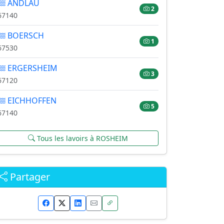
ANDLAU
2
67140
BOERSCH
1
67530
ERGERSHEIM
3
67120
EICHHOFFEN
5
67140
Tous les lavoirs à ROSHEIM
Partager