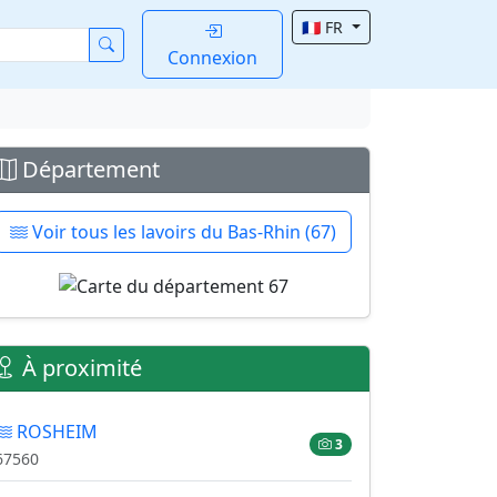
🇫🇷 FR
Connexion
Département
Voir tous les lavoirs du Bas-Rhin (67)
À proximité
ROSHEIM
3
67560