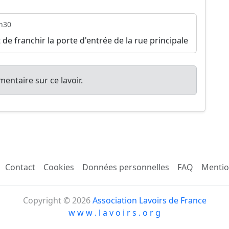
h30
 de franchir la porte d'entrée de la rue principale
entaire sur ce lavoir.
Contact
Cookies
Données personnelles
FAQ
Mentio
Copyright © 2026
Association Lavoirs de France
w w w . l a v o i r s . o r g