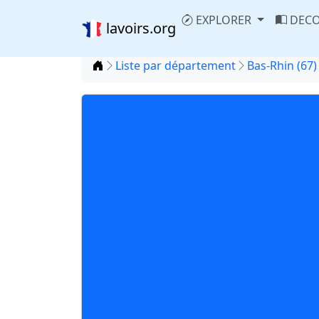
EXPLORER
DECO
lavoirs.org
Accueil
Liste par département
Bas-Rhin (67)