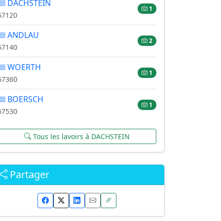
DACHSTEIN
1
67120
ANDLAU
2
67140
WOERTH
1
67360
BOERSCH
1
67530
Tous les lavoirs à DACHSTEIN
Partager