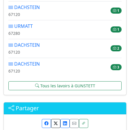
DACHSTEIN
1
67120
URMATT
1
67280
DACHSTEIN
2
67120
DACHSTEIN
3
67120
Tous les lavoirs à GUNSTETT
Partager