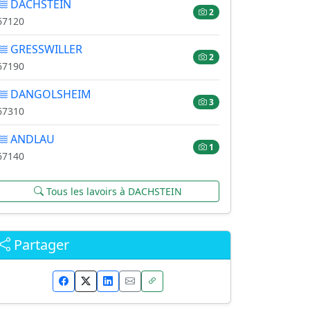
DACHSTEIN
2
67120
GRESSWILLER
2
67190
DANGOLSHEIM
3
67310
ANDLAU
1
67140
Tous les lavoirs à DACHSTEIN
Partager