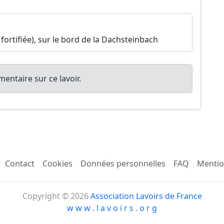
 fortifiée), sur le bord de la Dachsteinbach
entaire sur ce lavoir.
Contact
Cookies
Données personnelles
FAQ
Mentio
Copyright © 2026
Association Lavoirs de France
w w w . l a v o i r s . o r g