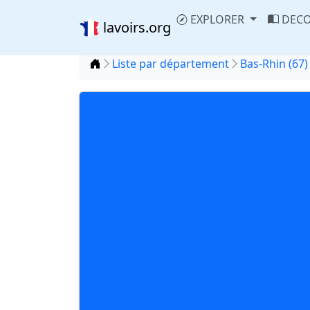
EXPLORER
DECO
lavoirs.org
Accueil
Liste par département
Bas-Rhin (67)