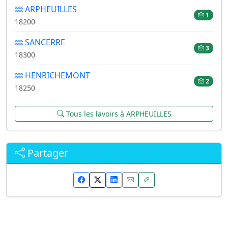
ARPHEUILLES
1
18200
SANCERRE
3
18300
HENRICHEMONT
2
18250
Tous les lavoirs à ARPHEUILLES
Partager