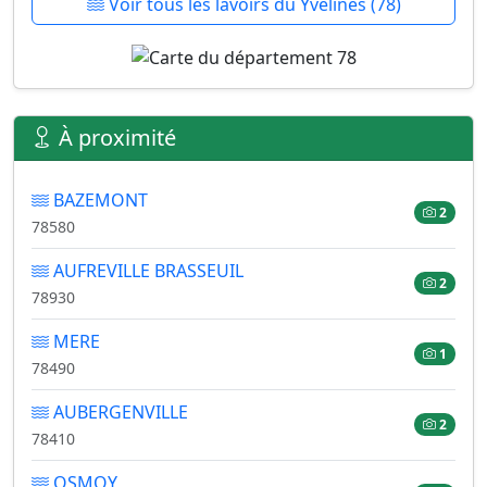
Voir tous les lavoirs du Yvelines (78)
À proximité
BAZEMONT
2
78580
AUFREVILLE BRASSEUIL
2
78930
MERE
1
78490
AUBERGENVILLE
2
78410
OSMOY