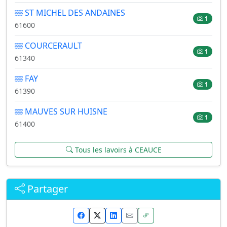
ST MICHEL DES ANDAINES
1
61600
COURCERAULT
1
61340
FAY
1
61390
MAUVES SUR HUISNE
1
61400
Tous les lavoirs à CEAUCE
Partager