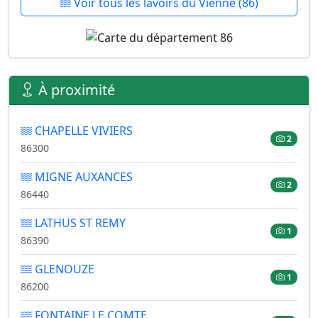
Voir tous les lavoirs du Vienne (86)
À proximité
CHAPELLE VIVIERS
2
86300
MIGNE AUXANCES
2
86440
LATHUS ST REMY
1
86390
GLENOUZE
1
86200
FONTAINE LE COMTE