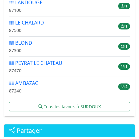
LANDOUGE
1
87100
LE CHALARD
1
87500
BLOND
1
87300
PEYRAT LE CHATEAU
1
87470
AMBAZAC
2
87240
Tous les lavoirs à SURDOUX
Partager