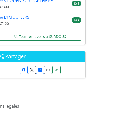
ST OUEN SUR GARTEMPE
1
87300
EYMOUTIERS
2
87120
Tous les lavoirs à SURDOUX
Partager
ns légales