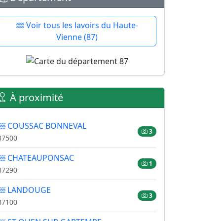
Voir tous les lavoirs du Haute-
Vienne (87)
À proximité
COUSSAC BONNEVAL
3
87500
CHATEAUPONSAC
1
87290
LANDOUGE
3
87100