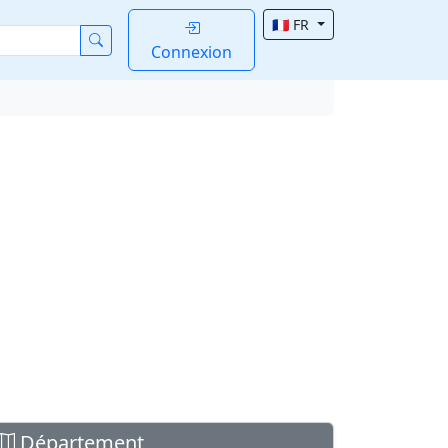
🇫🇷 FR
Connexion
Département