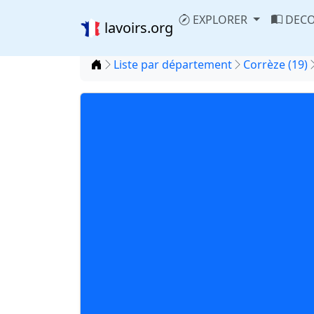
EXPLORER
DECO
lavoirs.org
Accueil
Liste par département
Corrèze (19)