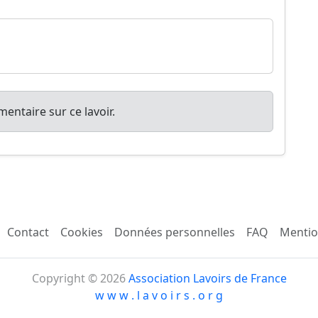
entaire sur ce lavoir.
Contact
Cookies
Données personnelles
FAQ
Mentio
Copyright © 2026
Association Lavoirs de France
w w w . l a v o i r s . o r g