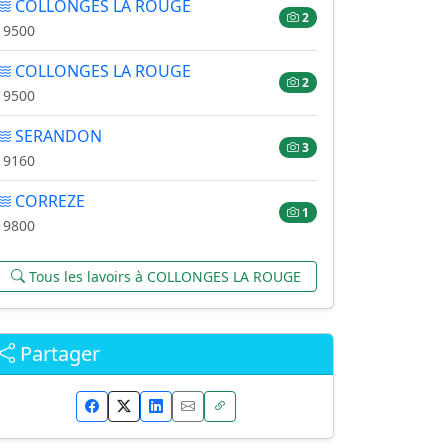
COLLONGES LA ROUGE
2
19500
COLLONGES LA ROUGE
2
19500
SERANDON
3
19160
CORREZE
1
19800
Tous les lavoirs à COLLONGES LA ROUGE
Partager