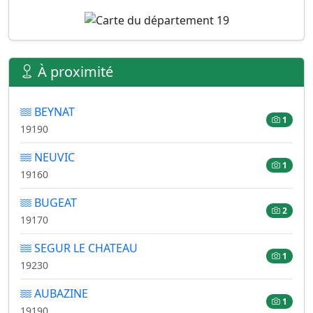
À proximité
BEYNAT
1
19190
NEUVIC
1
19160
BUGEAT
2
19170
SEGUR LE CHATEAU
1
19230
AUBAZINE
1
19190