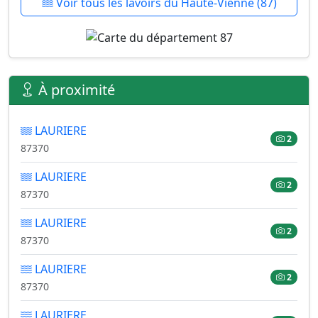
Voir tous les lavoirs du Haute-Vienne (87)
À proximité
LAURIERE
2
87370
LAURIERE
2
87370
LAURIERE
2
87370
LAURIERE
2
87370
LAURIERE