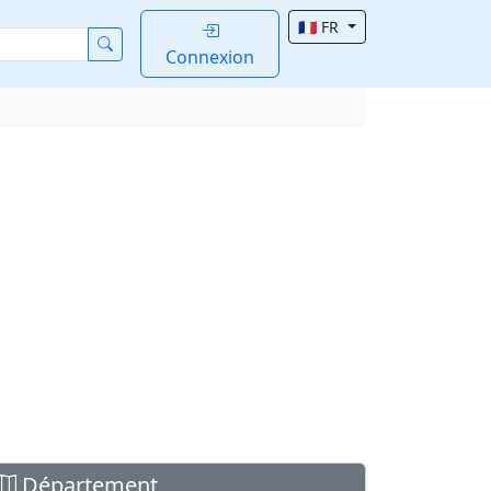
🇫🇷 FR
Connexion
Département