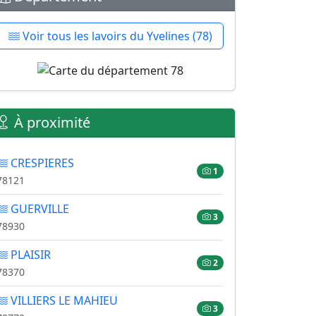
Voir tous les lavoirs du Yvelines (78)
À proximité
CRESPIERES
1
78121
GUERVILLE
3
78930
PLAISIR
2
78370
VILLIERS LE MAHIEU
3