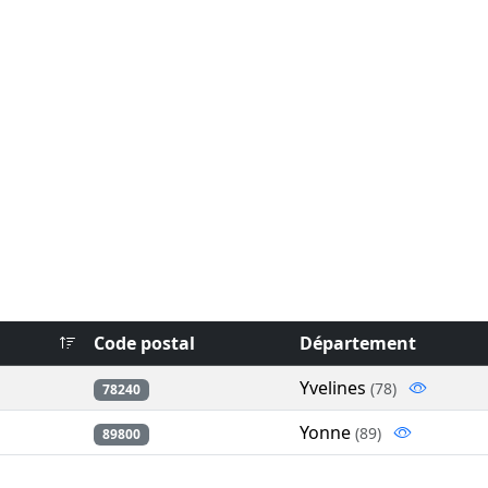
Code postal
Département
Yvelines
(78)
78240
Yonne
(89)
89800