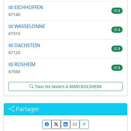
EICHHOFFEN
5
67140
WASSELONNE
2
67310
DACHSTEIN
3
67120
ROSHEIM
3
67560
Tous les lavoirs à MARCKOLSHEIM
Partager