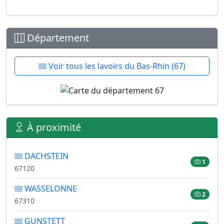
Département
Voir tous les lavoirs du Bas-Rhin (67)
À proximité
DACHSTEIN
1
67120
WASSELONNE
2
67310
GUNSTETT