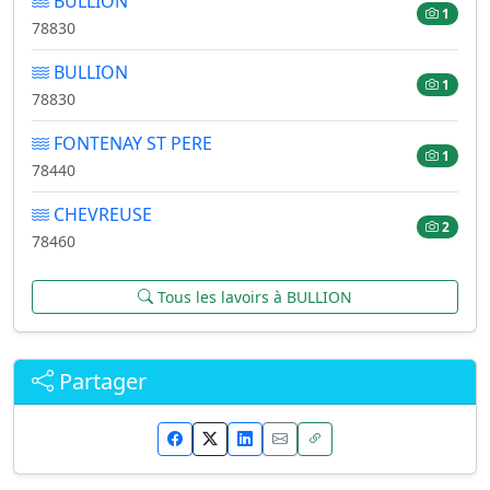
BULLION
1
78830
BULLION
1
78830
FONTENAY ST PERE
1
78440
CHEVREUSE
2
78460
Tous les lavoirs à BULLION
Partager