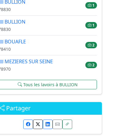
BULLION
1
78830
BULLION
1
78830
BOUAFLE
2
78410
MEZIERES SUR SEINE
2
78970
Tous les lavoirs à BULLION
Partager