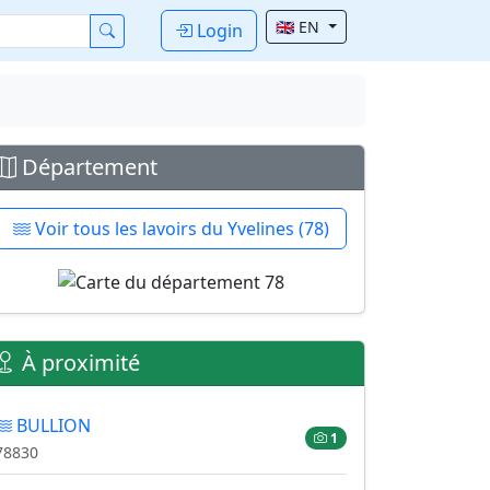
🇬🇧 EN
Login
Département
Voir tous les lavoirs du Yvelines (78)
À proximité
BULLION
1
78830