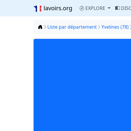
lavoirs.org
EXPLORE
DIS
Accueil
Liste par département
Yvelines (78)