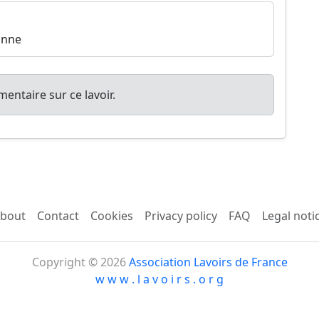
anne
entaire sur ce lavoir.
bout
Contact
Cookies
Privacy policy
FAQ
Legal noti
Copyright © 2026
Association Lavoirs de France
w w w . l a v o i r s . o r g