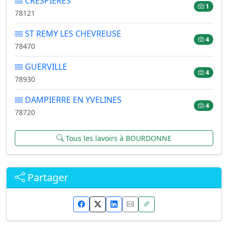
CRESPIERES
1
78121
ST REMY LES CHEVREUSE
4
78470
GUERVILLE
4
78930
DAMPIERRE EN YVELINES
4
78720
Tous les lavoirs à BOURDONNE
Partager