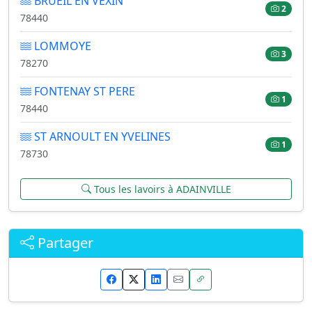
BRUEIL EN VEXIN
2
78440
LOMMOYE
3
78270
FONTENAY ST PERE
1
78440
ST ARNOULT EN YVELINES
1
78730
Tous les lavoirs à ADAINVILLE
Partager