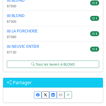
BLOND
2
87300
BLOND
1
87300
LA PORCHERIE
3
87380
NEUVIC ENTIER
3
87130
Tous les lavoirs à BLOND
Partager