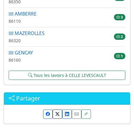
86350
AMBERRE
3
86110
MAZEROLLES
2
86320
GENCAY
1
86160
Tous les lavoirs à CELLE LEVESCAULT
Partager