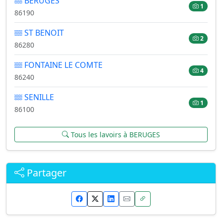
BERUGES
1
86190
ST BENOIT
2
86280
FONTAINE LE COMTE
4
86240
SENILLE
1
86100
Tous les lavoirs à BERUGES
Partager