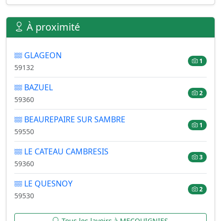
À proximité
GLAGEON
1
59132
BAZUEL
2
59360
BEAUREPAIRE SUR SAMBRE
1
59550
LE CATEAU CAMBRESIS
3
59360
LE QUESNOY
2
59530
Tous les lavoirs à MECQUIGNIES