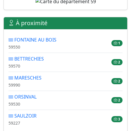
À proximité
FONTAINE AU BOIS
1
59550
BETTRECHIES
2
59570
MARESCHES
2
59990
ORSINVAL
2
59530
SAULZOIR
3
59227