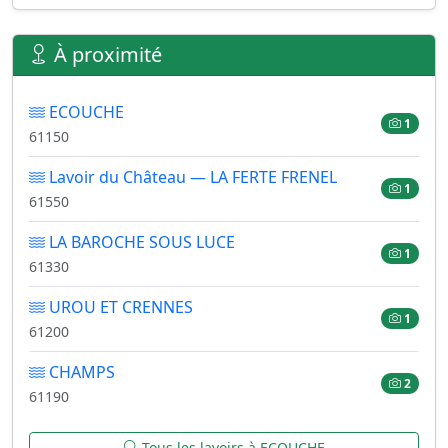
À proximité
ECOUCHE
1
61150
Lavoir du Château — LA FERTE FRENEL
1
61550
LA BAROCHE SOUS LUCE
1
61330
UROU ET CRENNES
1
61200
CHAMPS
2
61190
Tous les lavoirs à ECOUCHE