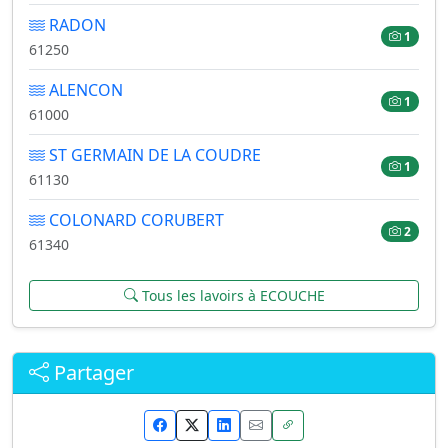
RADON
1
61250
ALENCON
1
61000
ST GERMAIN DE LA COUDRE
1
61130
COLONARD CORUBERT
2
61340
Tous les lavoirs à ECOUCHE
Partager