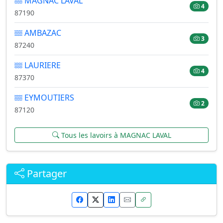
MAGNAC LAVAL
4
87190
AMBAZAC
3
87240
LAURIERE
4
87370
EYMOUTIERS
2
87120
Tous les lavoirs à MAGNAC LAVAL
Partager