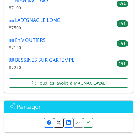
MAGNAC LAVAL
4
87190
LADIGNAC LE LONG
3
87500
EYMOUTIERS
1
87120
BESSINES SUR GARTEMPE
1
87250
Tous les lavoirs à MAGNAC LAVAL
Partager