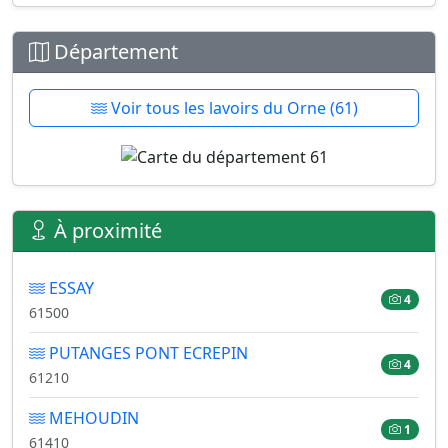
Département
Voir tous les lavoirs du Orne (61)
À proximité
ESSAY
4
61500
PUTANGES PONT ECREPIN
4
61210
MEHOUDIN
1
61410