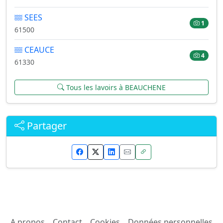
SEES
1
61500
CEAUCE
4
61330
Tous les lavoirs à BEAUCHENE
Partager
A propos
Contact
Cookies
Données personnelles