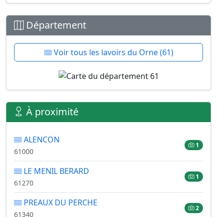
Département
Voir tous les lavoirs du Orne (61)
À proximité
ALENCON
1
61000
LE MENIL BERARD
1
61270
PREAUX DU PERCHE
2
61340