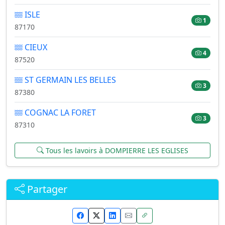
ISLE
1
87170
CIEUX
4
87520
ST GERMAIN LES BELLES
3
87380
COGNAC LA FORET
3
87310
Tous les lavoirs à DOMPIERRE LES EGLISES
Partager