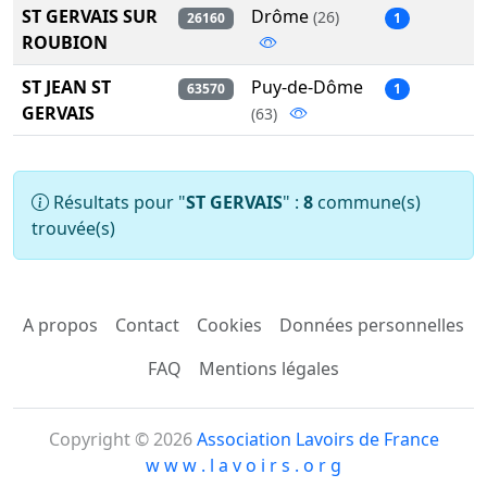
ST GERVAIS SUR
Drôme
(26)
26160
1
ROUBION
ST JEAN ST
Puy-de-Dôme
63570
1
GERVAIS
(63)
Résultats pour "
ST GERVAIS
" :
8
commune(s)
trouvée(s)
A propos
Contact
Cookies
Données personnelles
FAQ
Mentions légales
Copyright © 2026
Association Lavoirs de France
w w w . l a v o i r s . o r g