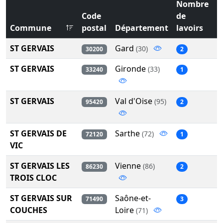
Nombre
Code
de
Commune
postal
Département
lavoirs
ST GERVAIS
Gard
(30)
30200
2
ST GERVAIS
Gironde
(33)
33240
1
ST GERVAIS
Val d'Oise
(95)
95420
2
ST GERVAIS DE
Sarthe
(72)
72120
1
VIC
ST GERVAIS LES
Vienne
(86)
86230
2
TROIS CLOC
ST GERVAIS SUR
Saône-et-
71490
3
COUCHES
Loire
(71)