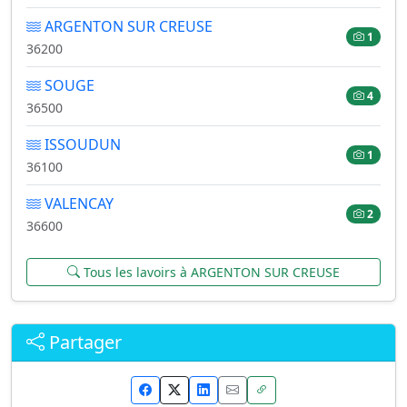
ARGENTON SUR CREUSE
1
36200
SOUGE
4
36500
ISSOUDUN
1
36100
VALENCAY
2
36600
Tous les lavoirs à ARGENTON SUR CREUSE
Partager