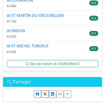
COURGEON
2
61400
ST MARTIN DU VIEUX BELLEM
2
61130
RADON
1
61250
ST MICHEL TUBOEUF
1
61300
Tous les lavoirs à COURCERAULT
Partager