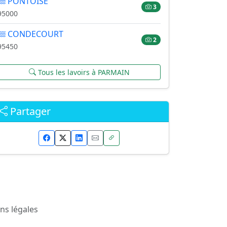
PONTOISE
3
95000
CONDECOURT
2
95450
Tous les lavoirs à PARMAIN
Partager
ns légales