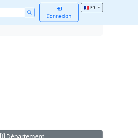
🇫🇷 FR
Connexion
Département