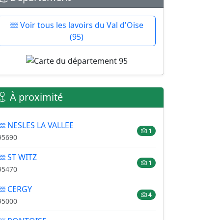
Voir tous les lavoirs du Val d'Oise
(95)
À proximité
NESLES LA VALLEE
1
95690
ST WITZ
1
95470
CERGY
4
95000