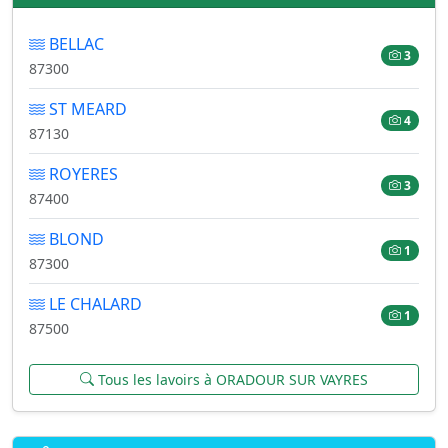
BELLAC
3
87300
ST MEARD
4
87130
ROYERES
3
87400
BLOND
1
87300
LE CHALARD
1
87500
Tous les lavoirs à ORADOUR SUR VAYRES