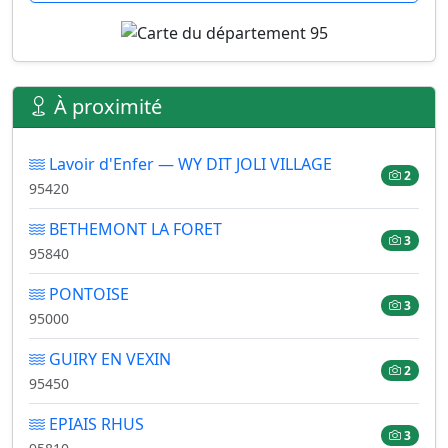
À proximité
Lavoir d'Enfer — WY DIT JOLI VILLAGE
2
95420
BETHEMONT LA FORET
3
95840
PONTOISE
3
95000
GUIRY EN VEXIN
2
95450
EPIAIS RHUS
3