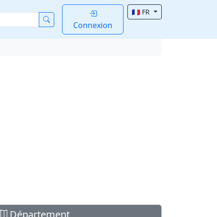
🇫🇷 FR
Connexion
Département