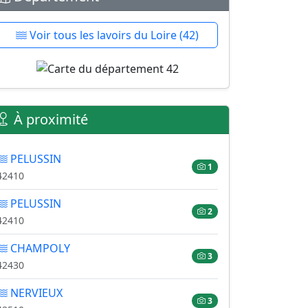
Voir tous les lavoirs du Loire (42)
À proximité
PELUSSIN
1
42410
PELUSSIN
2
42410
CHAMPOLY
3
42430
NERVIEUX
3